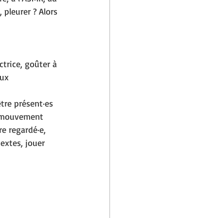
 pleurer ? Alors 
trice, goûter à 
aux 
tre présent·es 
en mouvement 
re regardé·e, 
extes, jouer 