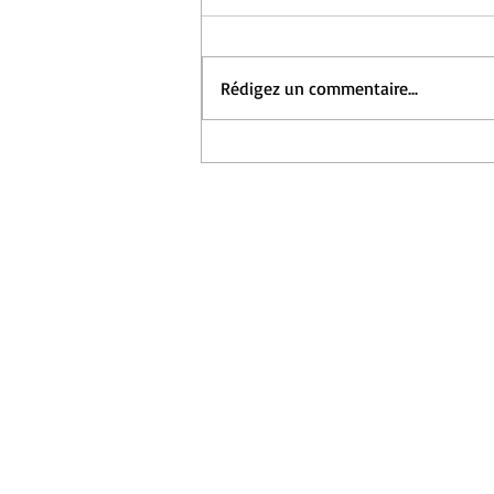
Rédigez un commentaire...
Résidence Chiloé x
Lamartine