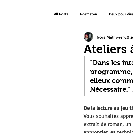
All Posts
Poèmaton
Deux pour dir
Nora Méthivier
20 s
Ateliers 
"Dans les int
programme, s
elleux comme
Nécessaire." 
De la lecture au jeu t
Vous souhaitez appren
extrait de roman, un 
approprier les techniq