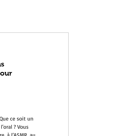
s 
pour 
Que ce soit un 
’oral ? Vous 
re, à l’ASMR, au 