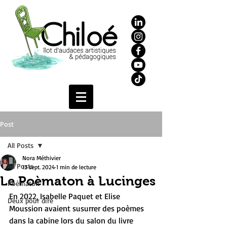
Post
All Posts
Nora Méthivier
All Posts
13 sept. 2024
1 min de lecture
Le Poèmaton à Lucinges
Poèmaton
En 2022, Isabelle Paquet et Elise 
Deux pour dire
Moussion avaient susurrer des poèmes 
dans la cabine lors du salon du livre 