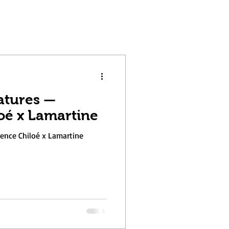
atures —
oé x Lamartine
ence Chiloé x Lamartine