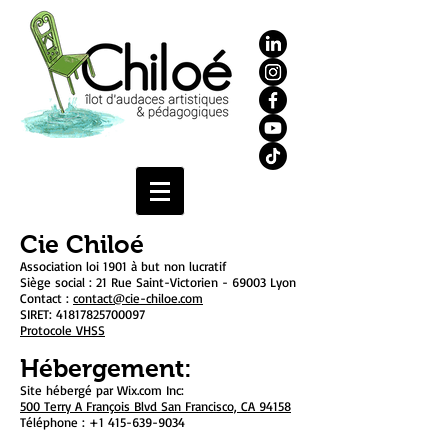
Cie Chiloé
Association loi 1901 à but non lucratif
Siège social : 21 Rue Saint-Victorien - 69003 Lyon
Contact :
contact@cie-chiloe.com
SIRET:
41817825700097
Protocole VHSS​
Hébergement:
Site hébergé par Wix.com Inc:
500 Terry A François Blvd San Francisco, CA 94158
Téléphone :
+1 415-639-9034