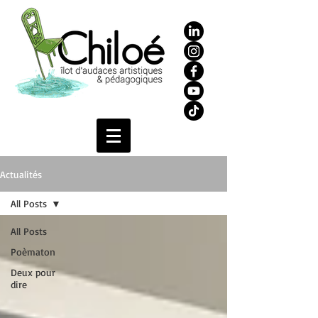
Actualités
All Posts
All Posts
Poèmaton
Deux pour
dire