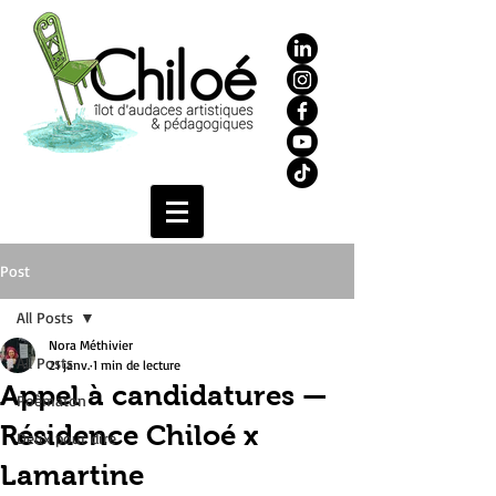
Post
All Posts
Nora Méthivier
All Posts
21 janv.
1 min de lecture
Appel à candidatures —
Poèmaton
Résidence Chiloé x
Deux pour dire
Lamartine