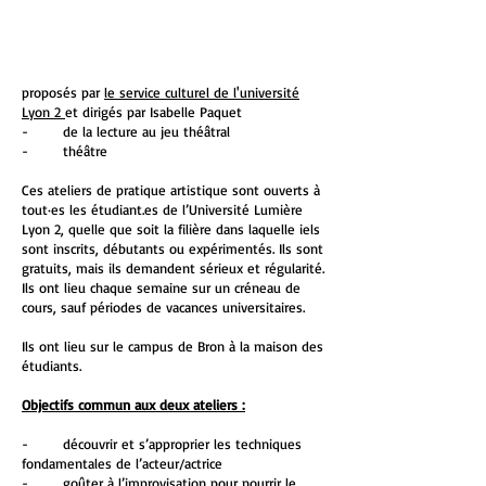
lui."
Henri MESCHONNIC
proposés par
le service culturel de l'université
Lyon 2
et dirigés par Isabelle Paquet
- de la lecture au jeu théâtral
- théâtre
Ces ateliers de pratique artistique sont ouverts à
tout·es les étudiant.es de l’Université Lumière
Lyon 2, quelle que soit la filière dans laquelle iels
sont inscrits, débutants ou expérimentés. Ils sont
gratuits, mais ils demandent sérieux et régularité.
Ils ont lieu chaque semaine sur un créneau de
cours, sauf périodes de vacances universitaires.
Ils ont lieu sur le campus de Bron à la maison des
étudiants.
Objectifs commun aux deux ateliers :
- découvrir et s’approprier les techniques
fondamentales de l’acteur/actrice
- goûter à l’improvisation pour nourrir le