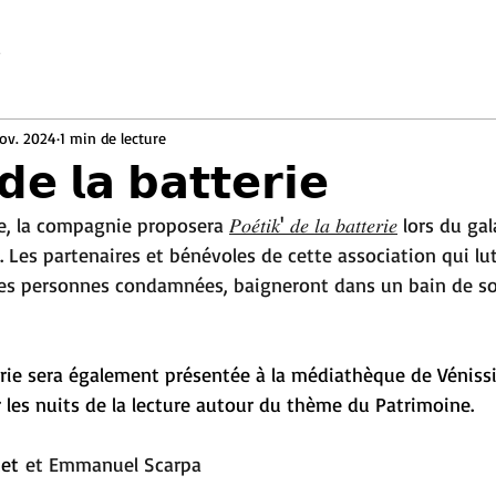
e
ov. 2024
1 min de lecture
 𝗱𝗲 𝗹𝗮 𝗯𝗮𝘁𝘁𝗲𝗿𝗶𝗲
, la compagnie proposera 
𝑃𝑜𝑒́𝑡𝑖𝑘' 𝑑𝑒 𝑙𝑎 𝑏𝑎𝑡𝑡𝑒𝑟𝑖𝑒
 lors du gal
. Les partenaires et bénévoles de cette association qui lu
des personnes condamnées, baigneront dans un bain de so
erie sera également présentée à la médiathèque de Vénissi
 les nuits de la lecture autour du thème du Patrimoine. 
uet
 et 
Emmanuel Scarpa