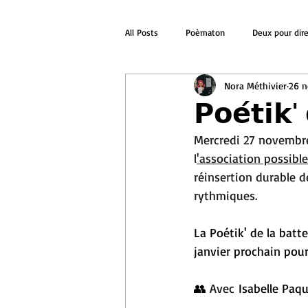
All Posts
Poèmaton
Deux pour dir
Nora Méthivier
26 n
𝗣𝗼𝗲́𝘁𝗶𝗸'
Mercredi 27 novembre
l
'association possible
réinsertion durable 
rythmiques. 
La Poétik' de la batt
janvier prochain pour
👥 
Avec 
Isabelle Paq